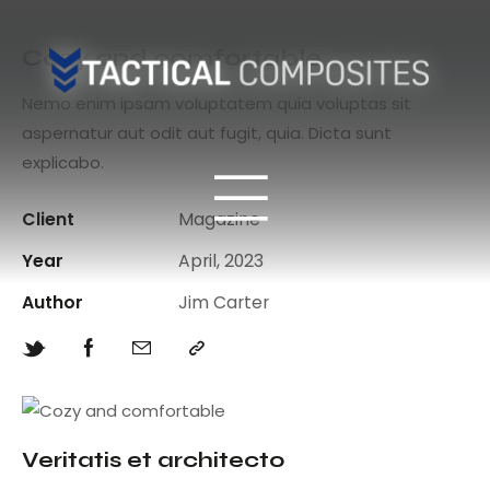
Cozy and comfortable
Nemo enim ipsam voluptatem quia voluptas sit
aspernatur aut odit aut fugit, quia. Dicta sunt
explicabo.
Client
Magazine
Year
April, 2023
Author
Jim Carter
Veritatis et architecto